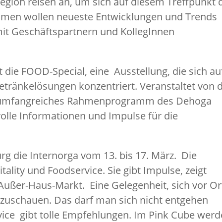
gion reisen an, um sich auf diesem Treffpunkt 
omen wollen neueste Entwicklungen und Trends
it Geschäftspartnern und KollegInnen
 die FOOD-Special, eine Ausstellung, die sich au
etränkelösungen konzentriert. Veranstaltet von 
in umfangreiches Rahmenprogramm des Dehoga
olle Informationen und Impulse für die
urg die Internorga vom 13. bis 17. März. Die
tality und Foodservice. Sie gibt Impulse, zeigt
Außer-Haus-Markt. Eine Gelegenheit, sich vor Ort
zuschauen. Das darf man sich nicht entgehen
ice gibt tolle Empfehlungen. Im Pink Cube wer